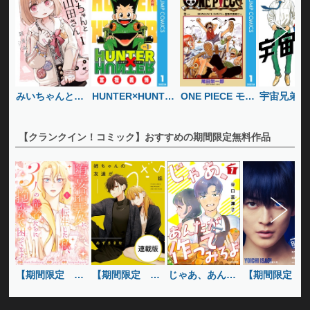
みいちゃんと山
宇宙兄弟
ONE PIECE モノ
HUNTER×HUNTER
田さん
クロ版
モノクロ版
【クランクイン！コミック】おすすめの期間限定無料作品
【期間限定 
【期間限定 無
【期間限定 無
じゃあ、あんた
料お試し版】
料お試し版】堕
料お試し版】姉
が作ってみろよ
ルーロック
落聖女に転生し
ちゃんの友達が
（分冊版）